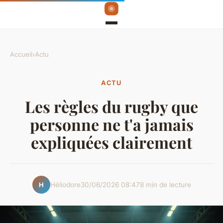
Accueil
›
Actu
ACTU
Les règles du rugby que
personne ne t'a jamais
expliquées clairement
Héliodore
30/06/2026 08:47
8 min de lecture
H