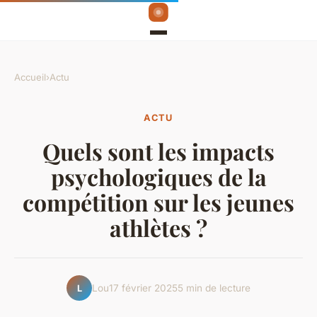
Accueil
›
Actu
ACTU
Quels sont les impacts
psychologiques de la
compétition sur les jeunes
athlètes ?
Lou
17 février 2025
5 min de lecture
L