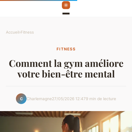
Accueil
›
Fitness
FITNESS
Comment la gym améliore
votre bien-être mental
Charlemagne
27/05/2026 12:47
9 min de lecture
C