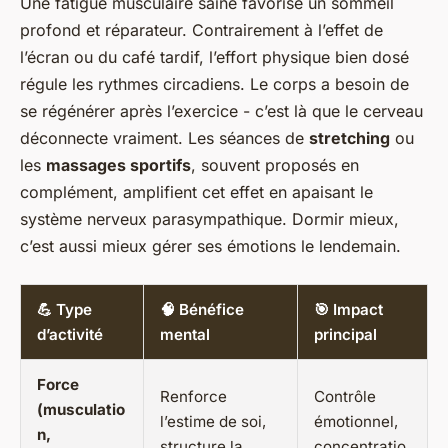
Une fatigue musculaire saine favorise un sommeil
profond et réparateur. Contrairement à l’effet de
l’écran ou du café tardif, l’effort physique bien dosé
régule les rythmes circadiens. Le corps a besoin de
se régénérer après l’exercice - c’est là que le cerveau
déconnecte vraiment. Les séances de
stretching
ou
les
massages sportifs
, souvent proposés en
complément, amplifient cet effet en apaisant le
système nerveux parasympathique. Dormir mieux,
c’est aussi mieux gérer ses émotions le lendemain.
💪 Type
🧠 Bénéfice
🎯 Impact
d’activité
mental
principal
Force
Renforce
Contrôle
(musculatio
l’estime de soi,
émotionnel,
n,
structure la
concentratio