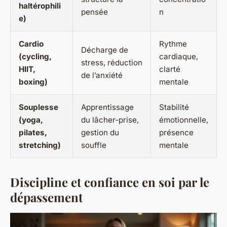
haltérophili
pensée
n
e)
Cardio
Rythme
Décharge de
(cycling,
cardiaque,
stress, réduction
HIIT,
clarté
de l’anxiété
boxing)
mentale
Souplesse
Apprentissage
Stabilité
(yoga,
du lâcher-prise,
émotionnelle,
pilates,
gestion du
présence
stretching)
souffle
mentale
Discipline et confiance en soi par le
dépassement