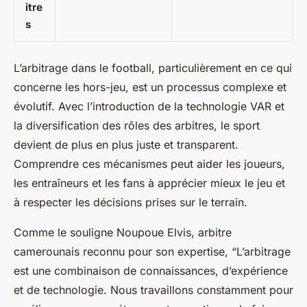
itre
s
L’arbitrage dans le football, particulièrement en ce qui
concerne les hors-jeu, est un processus complexe et
évolutif. Avec l’introduction de la technologie VAR et
la diversification des rôles des arbitres, le sport
devient de plus en plus juste et transparent.
Comprendre ces mécanismes peut aider les joueurs,
les entraîneurs et les fans à apprécier mieux le jeu et
à respecter les décisions prises sur le terrain.
Comme le souligne Noupoue Elvis, arbitre
camerounais reconnu pour son expertise, “L’arbitrage
est une combinaison de connaissances, d’expérience
et de technologie. Nous travaillons constamment pour