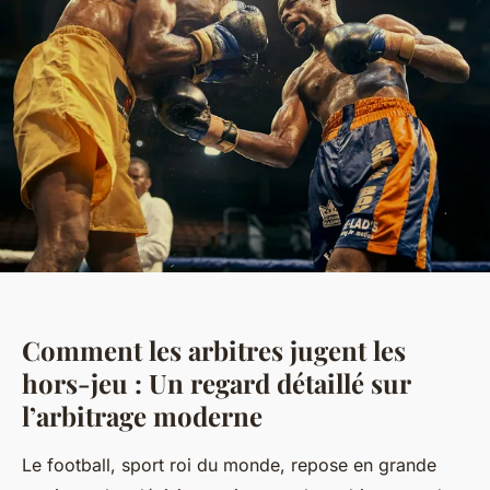
Comment les arbitres jugent les
hors-jeu : Un regard détaillé sur
l’arbitrage moderne
Le football, sport roi du monde, repose en grande