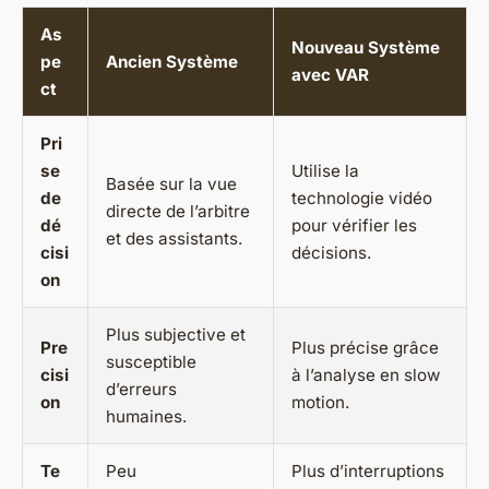
As
Nouveau Système
pe
Ancien Système
avec VAR
ct
Pri
se
Utilise la
Basée sur la vue
de
technologie vidéo
directe de l’arbitre
dé
pour vérifier les
et des assistants.
cisi
décisions.
on
Plus subjective et
Pre
Plus précise grâce
susceptible
cisi
à l’analyse en slow
d’erreurs
on
motion.
humaines.
Te
Peu
Plus d’interruptions