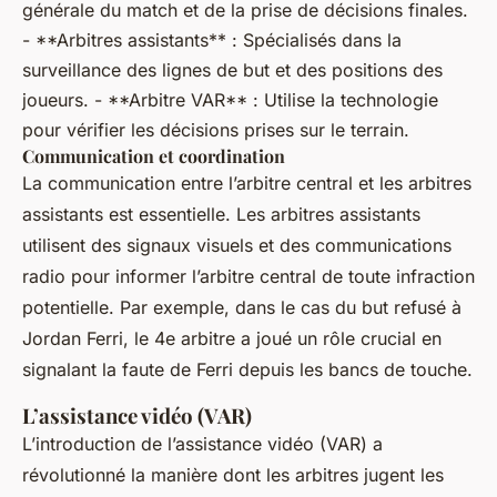
générale du match et de la prise de décisions finales.
- **Arbitres assistants** : Spécialisés dans la
surveillance des lignes de but et des positions des
joueurs. - **Arbitre VAR** : Utilise la technologie
pour vérifier les décisions prises sur le terrain.
Communication et coordination
La communication entre l’arbitre central et les arbitres
assistants est essentielle. Les arbitres assistants
utilisent des signaux visuels et des communications
radio pour informer l’arbitre central de toute infraction
potentielle. Par exemple, dans le cas du but refusé à
Jordan Ferri, le 4e arbitre a joué un rôle crucial en
signalant la faute de Ferri depuis les bancs de touche.
L’assistance vidéo (VAR)
L’introduction de l’assistance vidéo (VAR) a
révolutionné la manière dont les arbitres jugent les