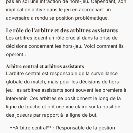
pas en soi une infraction de hors-jeu. Cependant, son
implication active dans le jeu en accrochant un
adversaire a rendu sa position problématique.
Le rôle de l’arbitre et des arbitres assistants
Les arbitres jouent un rôle crucial dans la prise de
décisions concernant les hors-jeu. Voici comment ils
opèrent :
Arbitre central et arbitres assistants
L’arbitre central est responsable de la surveillance
globale du match, mais pour les décisions de hors-
jeu, les arbitres assistants sont souvent les premiers à
intervenir. Ces arbitres se positionnent le long de la
ligne de touche et ont une vue claire sur la position
des joueurs par rapport à la ligne de but.
- **Arbitre central** : Responsable de la gestion