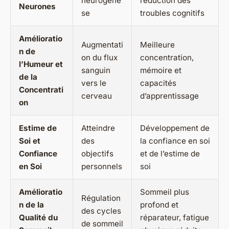
neurogenè
réduction des
Neurones
se
troubles cognitifs
Amélioratio
Augmentati
Meilleure
n de
on du flux
concentration,
l’Humeur et
sanguin
mémoire et
de la
vers le
capacités
Concentrati
cerveau
d’apprentissage
on
Estime de
Atteindre
Développement de
Soi et
des
la confiance en soi
Confiance
objectifs
et de l’estime de
en Soi
personnels
soi
Amélioratio
Sommeil plus
Régulation
n de la
profond et
des cycles
Qualité du
réparateur, fatigue
de sommeil