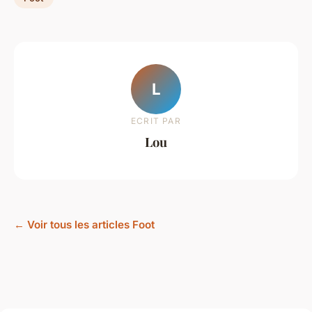
L
ECRIT PAR
Lou
← Voir tous les articles Foot