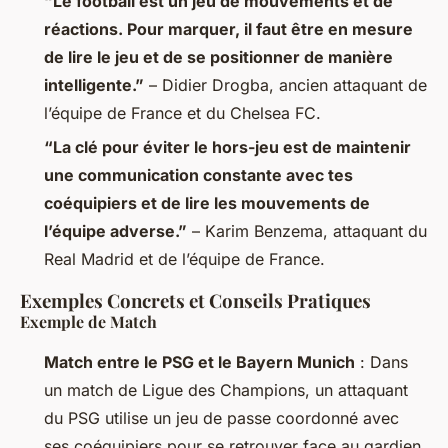
“Le football est un jeu de mouvements et de
réactions. Pour marquer, il faut être en mesure
de lire le jeu et de se positionner de manière
intelligente.”
– Didier Drogba, ancien attaquant de
l’équipe de France et du Chelsea FC.
“La clé pour éviter le hors-jeu est de maintenir
une communication constante avec tes
coéquipiers et de lire les mouvements de
l’équipe adverse.”
– Karim Benzema, attaquant du
Real Madrid et de l’équipe de France.
Exemples Concrets et Conseils Pratiques
Exemple de Match
Match entre le PSG et le Bayern Munich
: Dans
un match de Ligue des Champions, un attaquant
du PSG utilise un jeu de passe coordonné avec
ses coéquipiers pour se retrouver face au gardien