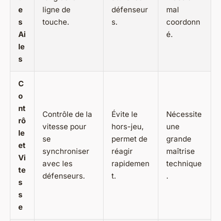
e
ligne de
défenseur
mal
s
touche.
s.
coordonn
Ai
é.
le
s
C
o
nt
Contrôle de la
Évite le
Nécessite
rô
vitesse pour
hors-jeu,
une
le
se
permet de
grande
et
synchroniser
réagir
maîtrise
Vi
avec les
rapidemen
technique
te
défenseurs.
t.
.
s
s
e