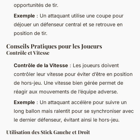
opportunités de tir.
Exemple
: Un attaquant utilise une coupe pour
déjouer un défenseur central et se retrouve en
position de tir.
Conseils Pratiques pour les Joueurs
Contrôle et Vitesse
Contrôle de la Vitesse
: Les joueurs doivent
contrôler leur vitesse pour éviter d’être en position
de hors-jeu. Une vitesse bien gérée permet de
réagir aux mouvements de l’équipe adverse.
Exemple
: Un attaquant accélère pour suivre un
long ballon mais ralentit pour se synchroniser avec
le dernier défenseur, évitant ainsi le hors-jeu.
Utilisation des Stick Gauche et Droit