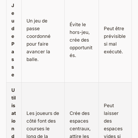
J
e
u
Un jeu de
Évite le
d
passe
Peut être
hors-jeu,
e
coordonné
prévisible
crée des
P
pour faire
si mal
opportunit
a
avancer la
exécuté.
és.
s
balle.
s
e
U
til
is
Peut
at
Les joueurs de
Crée des
laisser
io
côté font des
espaces
des
n
courses le
centraux,
espaces
d
long de la
attire les
vides si